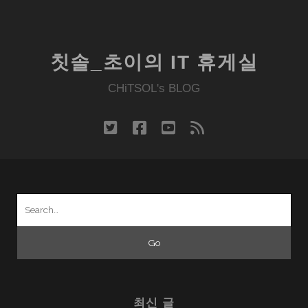
칫솔_초이의 IT 휴게실
CHiTSOL's BLOG
twitter
facebook
youtube
rss
Search
for:
최신 글