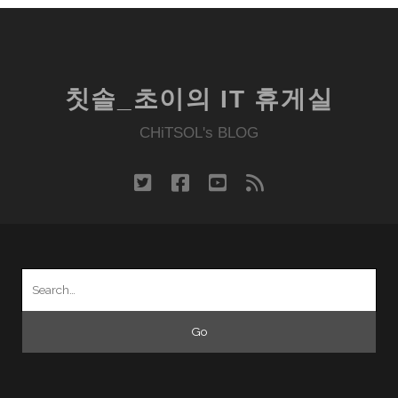
칫솔_초이의 IT 휴게실
CHiTSOL's BLOG
twitter
facebook
youtube
rss
Search
for: