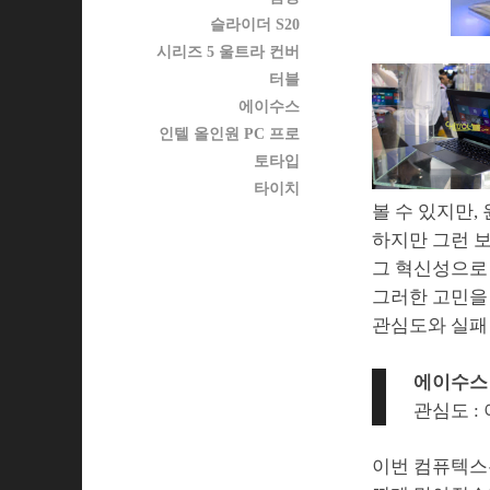
슬라이더 S20
시리즈 5 울트라 컨버
터블
에이수스
인텔 올인원 PC 프로
토타입
타이치
볼 수 있지만,
하지만 그런 보
그 혁신성으로
그러한 고민을
관심도와 실패
에이수스 타
관심도 : 
이번 컴퓨텍스