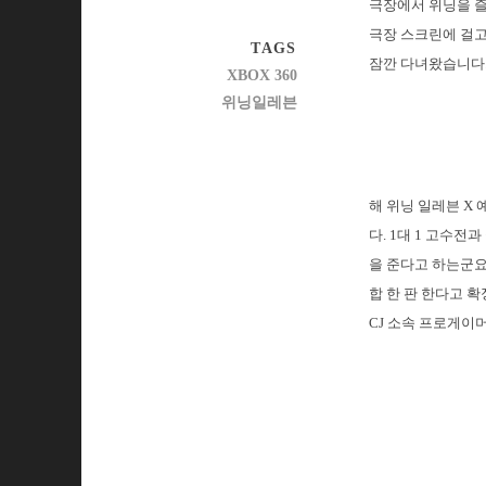
극장에서 위닝을 즐
극장 스크린에 걸고
TAGS
잠깐 다녀왔습니다
XBOX 360
위닝일레븐
해 위닝 일레븐 X
다. 1대 1 고수
을 준다고 하는군요
합 한 판 한다고 
CJ 소속 프로게이