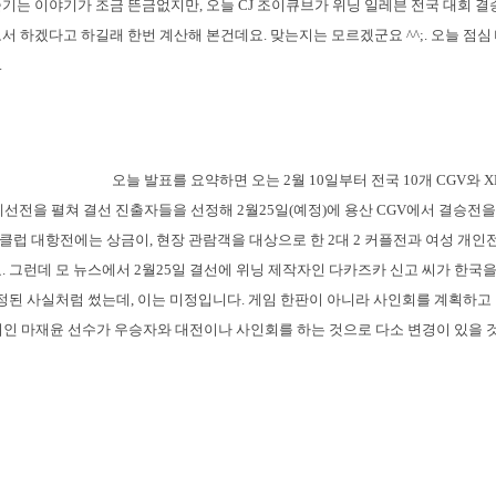
기는 이야기가 조금 뜬금없지만, 오늘 CJ 조이큐브가 위닝 일레븐 전국 대회 결
서 하겠다고 하길래 한번 계산해 본건데요. 맞는지는 모르겠군요 ^^;. 오늘 점심
.
오늘 발표를 요약하면 오는 2월 10일부터 전국 10개 CGV와 
 예선전을 펼쳐 결선 진출자들을 선정해 2월25일(예정)에 용산 CGV에서 결승전
전과 클럽 대항전에는 상금이, 현장 관람객을 대상으로 한 2대 2 커플전과 여성 개
. 그런데 모 뉴스에서 2월25일 결선에 위닝 제작자인 다카즈카 신고 씨가 한국
확정된 사실처럼 썼는데, 이는 미정입니다. 게임 한판이 아니라 사인회를 계획하고 
머인 마재윤 선수가 우승자와 대전이나 사인회를 하는 것으로 다소 변경이 있을 