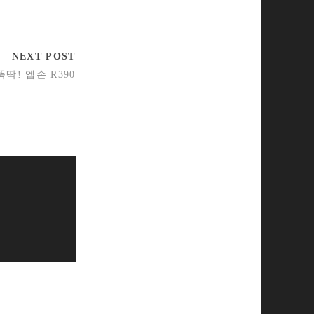
NEXT POST
뚝딱! 엡손 R390