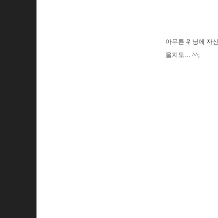
아무튼 위닝에 자신
을지도… ^^;