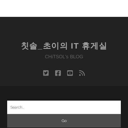
칫솔_초이의 IT 휴게실
CHiTSOL's BLOG
twitter
facebook
youtube
rss
Search
for: