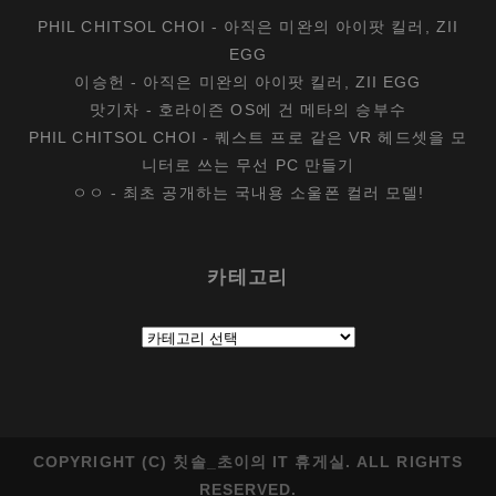
PHIL CHITSOL CHOI
-
아직은 미완의 아이팟 킬러, ZII
EGG
이승헌
-
아직은 미완의 아이팟 킬러, ZII EGG
맛기차
-
호라이즌 OS에 건 메타의 승부수
PHIL CHITSOL CHOI
-
퀘스트 프로 같은 VR 헤드셋을 모
니터로 쓰는 무선 PC 만들기
ㅇㅇ
-
최초 공개하는 국내용 소울폰 컬러 모델!
카테고리
카
테
고
리
COPYRIGHT (C) 칫솔_초이의 IT 휴게실. ALL RIGHTS
RESERVED.