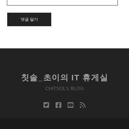
Website
URL
칫솔_초이의 IT 휴게실
CHiTSOL's BLOG
twitter
facebook
youtube
rss