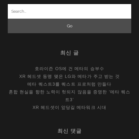
Search
for:
최신 글
호라이즌 OS에 건 메타의 승부수
XR 헤드셋 동맹 맺은 LG와 메타가 주고 받는 것
메타 퀘스트3를 퀘스트 프로처럼 만들다
혼합 현실을 향한 노력이 헛되지 않음을 증명한 ‘메타 퀘스
트3’
XR 헤드셋이 앞당길 메타워크 시대
최신 댓글