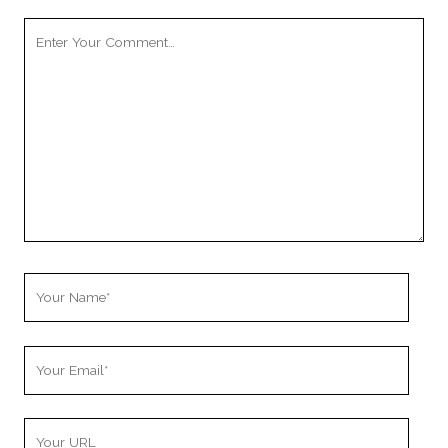
Your
Comment
Your
Name
Your
Email
Your