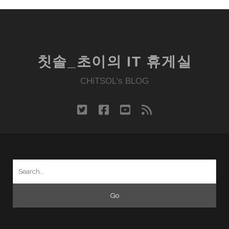
칫솔_초이의 IT 휴게실
CHiTSOL's BLOG
twitter
facebook
youtube
rss
Search
for: