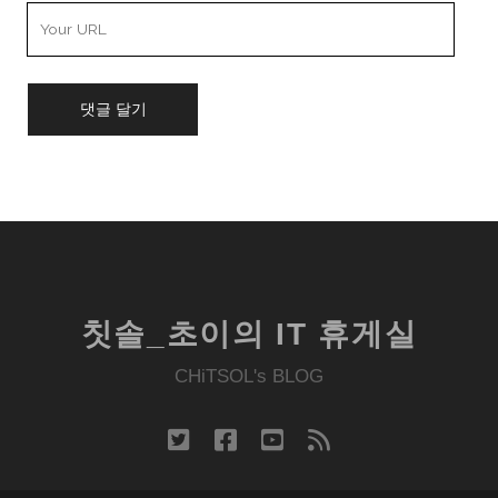
Your
Website
URL
칫솔_초이의 IT 휴게실
CHiTSOL's BLOG
twitter
facebook
youtube
rss