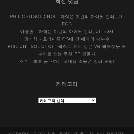
최신 댓글
PHIL CHITSOL CHOI
-
아직은 미완의 아이팟 킬러, ZII
EGG
이승헌
-
아직은 미완의 아이팟 킬러, ZII EGG
맛기차
-
호라이즌 OS에 건 메타의 승부수
PHIL CHITSOL CHOI
-
퀘스트 프로 같은 VR 헤드셋을 모
니터로 쓰는 무선 PC 만들기
ㅇㅇ
-
최초 공개하는 국내용 소울폰 컬러 모델!
카테고리
카
테
고
리