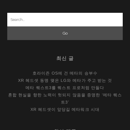
Search
for:
최신 글
호라이즌 OS에 건 메타의 승부수
XR 헤드셋 동맹 맺은 LG와 메타가 주고 받는 것
메타 퀘스트3를 퀘스트 프로처럼 만들다
혼합 현실을 향한 노력이 헛되지 않음을 증명한 ‘메타 퀘스
트3’
XR 헤드셋이 앞당길 메타워크 시대