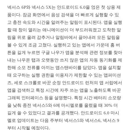
넥서스 6P와 넥서스 5X는 안드로이드 6.0을 얹은 첫 상용 제
품이다. 잠금 화면에서 음성 검색을 더 빠르게 실행할 수 있
고 충전 속도와 시간을 알려주는 알림이 표시된다. 앱을 실행
할 때 창이 열리는 애니메이션이 더 부드러워졌고 도착한 알
림을 위로 올려 감추거나 알림바에서 끌어내려 모든 알림을
볼 수 있게 조금 고쳤다. 실행하고 있는 앱에서 가운데 홈 버
튼을 길게 누르면 구글 나우가 앱을 분석해 관련 정보를 찾아
내는 나우온 탭과 오랫동안 쓰지 않은 앱의 자동 동기화를 제
한해 소모 전류를 아끼는 앱스탠바이를 담았다. 앱을 설치할
때 요구하는 실행 권한을 이용자가 제한할 수 있는 앱퍼미션
즈, 세로 스크롤로 바꾼 순정 안드로이드 런처의 앱 서랍에서
앱을 검색하고 특정 시간에 자주 쓰는 앱을 노출하도록 바꾼
그래픽 인터페이스 등을 설명했다. 특정 시간 배터리 소모량
을 낮춰 종전 넥서스5와 6에 마시멜로를 올렸을 때 30% 더
길게 쓸 수 있었다고 결과를 공개했다. 안드로이드 6.0 마시
멜로 업데이트는 다음 주부터 넥서스5와 넥서스6, 넥서스 9
부터 시작될 예정이다.