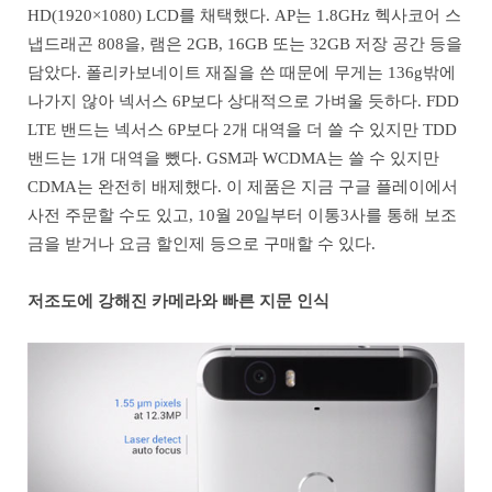
HD(1920×1080) LCD를 채택했다. AP는 1.8GHz 헥사코어 스
냅드래곤 808을, 램은 2GB, 16GB 또는 32GB 저장 공간 등을
담았다. 폴리카보네이트 재질을 쓴 때문에 무게는 136g밖에
나가지 않아 넥서스 6P보다 상대적으로 가벼울 듯하다. FDD
LTE 밴드는 넥서스 6P보다 2개 대역을 더 쓸 수 있지만 TDD
밴드는 1개 대역을 뺐다. GSM과 WCDMA는 쓸 수 있지만
CDMA는 완전히 배제했다. 이 제품은 지금 구글 플레이에서
사전 주문할 수도 있고, 10월 20일부터 이통3사를 통해 보조
금을 받거나 요금 할인제 등으로 구매할 수 있다.
저조도에 강해진 카메라와 빠른 지문 인식