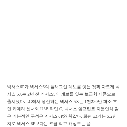
넥서스6P가 넥서스6의 플래그십 계보를 잇는 것과 다르게 넥
서스 5X는 2년 전 넥서스5의 계보를 잇는 보급형 제품으로
출시됐다. LG에서 생산하는 넥서스 5X는 1천230만 화소 후
면 카메라 센서와 USB 타입 C, 넥서스 임프린트 지문인식 같
은 기본적인 구성은 넥서스 6P와 똑같다. 화면 크기는 5.2인
치로 넥서스 6P보다는 조금 작고 해상도는 풀