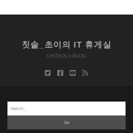
칫솔_초이의 IT 휴게실
CHiTSOL's BLOG
twitter
facebook
youtube
rss
Search
for: