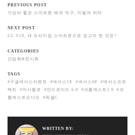
PREVIOUS POST
가성비 좋은 스마트폰 해외 직구, 이렇게 하자
NEXT POST
LG V10, 새 프리미엄 스마트폰으로 얻고자 한 것은?
CATEGORIES
간담회&전시회
TAGS
#구글넥서스이벤트
#넥서스5X
#넥서스6P
#넥서스프로
텍트
#마시멜로
#안드로이드 6.0
#크롬캐스트2.0
#크
롬캐스트오디오
#픽셀C
WRITTEN BY: