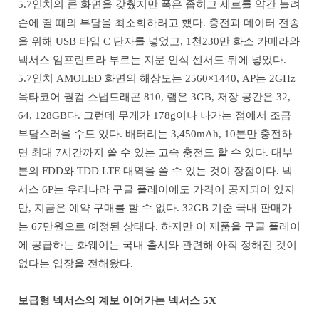
5.7인치의 큰 화면을 갖췄지만 폭은 좁히고 세로를 약간 늘려
손에 쥘 때의 부담을 최소화하려고 했다. 충전과 데이터 전송
을 위해 USB 타입 C 단자를 넣었고, 1천230만 화소 카메라와
넥서스 임프린트라 부르는 지문 인식 센서도 뒤에 넣었다.
5.7인치 AMOLED 화면의 해상도는 2560×1440, AP는 2GHz
옥타코어 퀄컴 스냅드래곤 810, 램은 3GB, 저장 공간은 32,
64, 128GB다. 그런데 무게가 178g이나 나가는 점에서 조금
부담스러울 수도 있다. 배터리는 3,450mAh, 10분만 충전하
면 최대 7시간까지 쓸 수 있는 고속 충전도 할 수 있다. 대부
분의 FDD와 TDD LTE 대역을 쓸 수 있는 것이 장점이다. 넥
서스 6P는 우리나라 구글 플레이에도 가격이 공지되어 있지
만, 지금은 예약 구매를 할 수 없다. 32GB 기준 국내 판매가
는 67만원으로 예정된 상태다. 하지만 이 제품을 구글 플레이
에 공급하는 화웨이는 국내 출시와 관련해 아직 정해진 것이
없다는 입장을 전해왔다.
보급형 넥서스의 계보 이어가는 넥서스 5X