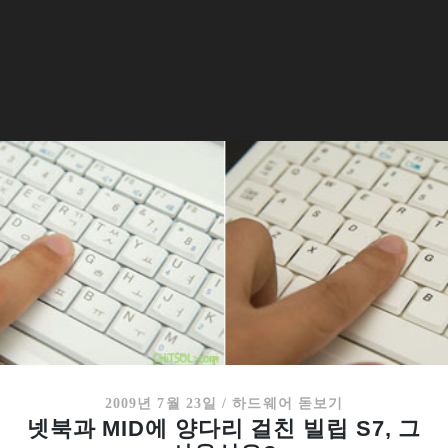
2009년 7월 23일
/
하드웨어 돋보기
넷북과 MID에 양다리 걸친 빌립 S7, 그