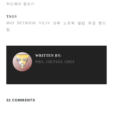
하드웨어 돋보기
TAGS
MID
NETBOOK
VILIV
넷북
노트북
빌립
유경
핸드
탑
WRITTEN BY:
PHIL CHITSOL CHOI
32 COMMENTS