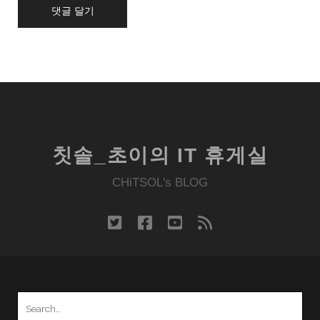
칫솔_초이의 IT 휴게실
CHiTSOL's BLOG
twitter
facebook
youtube
rss
Search
for: