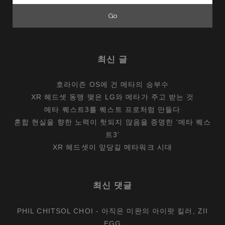
최신 글
호라이즌 OS에 건 메타의 승부수
XR 헤드셋 동맹 맺은 LG와 메타가 주고 받는 것
메타 퀘스트3를 퀘스트 프로처럼 만들다
혼합 현실을 향한 노력이 헛되지 않음을 증명한 ‘메타 퀘스
트3’
XR 헤드셋이 앞당길 메타워크 시대
최신 댓글
PHIL CHITSOL CHOI
-
아직은 미완의 아이팟 킬러, ZII
EGG