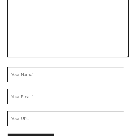
Comment
Your
Name
Your
Email
Your
Website
URL