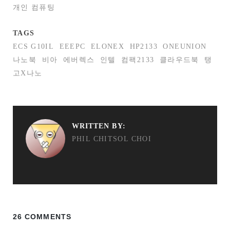
개인 컴퓨팅
TAGS
ECS G10IL
EEEPC
ELONEX
HP2133
ONEUNION
나노북
비아
에버렉스
인텔
컴팩2133
클라우드북
탱
고X나노
WRITTEN BY:
PHIL CHITSOL CHOI
26 COMMENTS