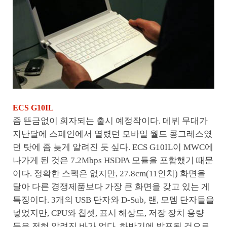
ECS G10IL
좀 뜬금없이 회자되는 출시 예정작이다. 데뷔 무대가
지난달에 스페인에서 열렸던 모바일 월드 콩그레스였
던 탓에 좀 늦게 알려진 듯 싶다. ECS G10IL이 MWC에
나가게 된 것은 7.2Mbps HSDPA 모듈을 포함했기 때문
이다. 정확한 스펙은 없지만, 27.8cm(11인치) 화면을
달아 다른 경쟁제품보다 가장 큰 화면을 갖고 있는 게
특징이다. 3개의 USB 단자와 D-Sub, 랜, 모뎀 단자들을
넣었지만, CPU와 칩셋, 표시 해상도, 저장 장치 용량
등은 전혀 알려진 바가 없다. 하반기에 발표될 것으로