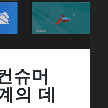
 컨슈머
계의 데