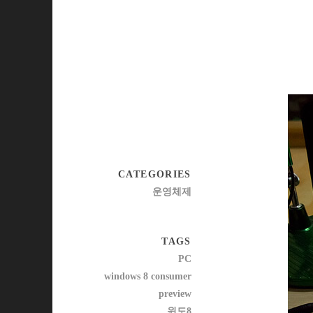
CATEGORIES
운영체제
TAGS
PC
windows 8 consumer
preview
윈도8