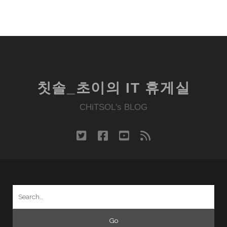
칫솔_초이의 IT 휴게실
CHiTSOL's BLOG
twitter
facebook
youtube
rss
Search
for: