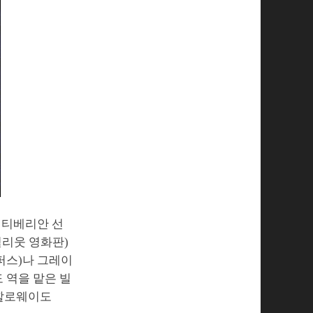
 티베리안 선
헐리웃 영화판)
퍼스)나 그레이
 역을 맡은 빌
 할로웨이도