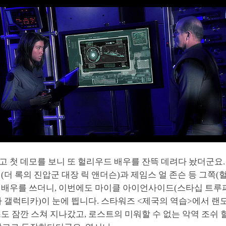
 첫 데모를 보니 또 헐리우드 배우를 잔뜩 데려다 놨더군요.
(더 록의 진압군 대장 릭 앤더슨)과 제임스 얼 존슨 등 그쪽(
 배우를 쓰더니, 이번에도 마이클 아이언사이드(스타십 트루
 갤럭티카)이 눈에 띕니다. 스타워즈 <제국의 역습>에서 랜도
도 잠깐 스쳐 지나갔고, 로스트의 미워할 수 없는 악역 조쉬