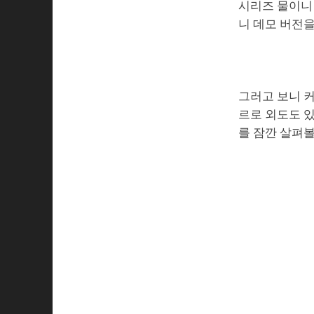
시리즈 물이니
니 데모 버전
그러고 보니 커
르로 외도도 있
를 잠깐 살펴