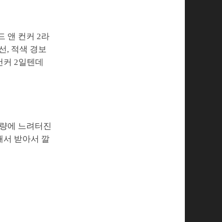
 앤 컨커 2라
선, 적색 경보
컨커 2일텐데
 용량에 느려터진
해서 받아서 깔