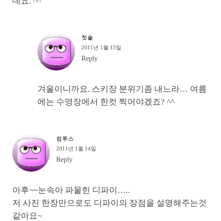
데요. ^^
칫솔
2011년 1월 15일
Reply
겨울이니까요. 스키장 분위기좀 내느라… 여름
에는 수영장에서 한컷 찍어야겠죠? ^^
컴투스
2011년 1월 14일
Reply
아후~~눈속아 파뭍힌 디파이…..
저 사진 한장만으로도 디파이의 장점을 설명해주는것
같아요~