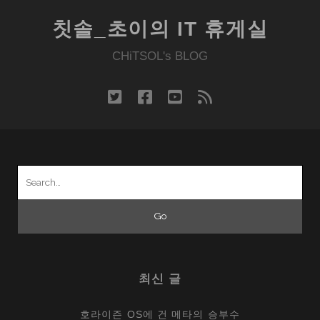
칫솔_초이의 IT 휴게실
CHiTSOL's BLOG
twitter
facebook
youtube
rss
Search
for:
최신 글
호라이즌 OS에 건 메타의 승부수