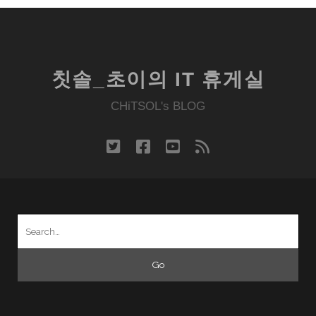
칫솔_초이의 IT 휴게실
CHiTSOL's BLOG
twitter
facebook
youtube
rss
Search
for: