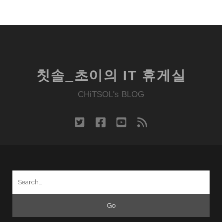
칫솔_초이의 IT 휴게실
CHiTSOL's BLOG
twitter
facebook
youtube
rss
Search
for: