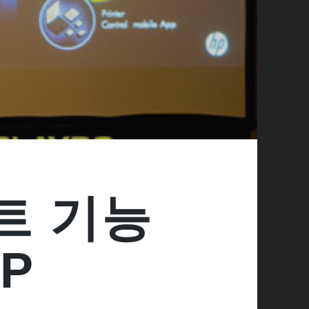
트 기능
P