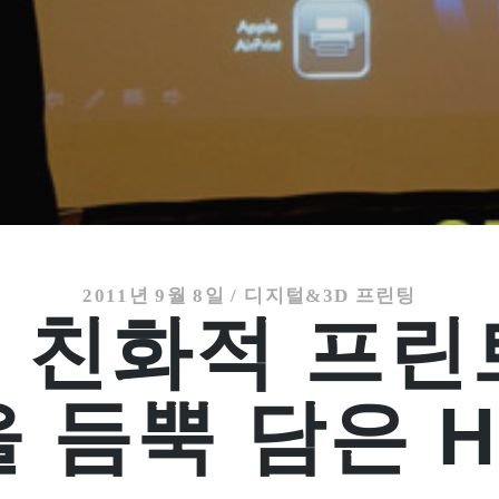
2011년 9월 8일
/
디지털&3D 프린팅
 친화적 프린
을 듬뿍 담은 H