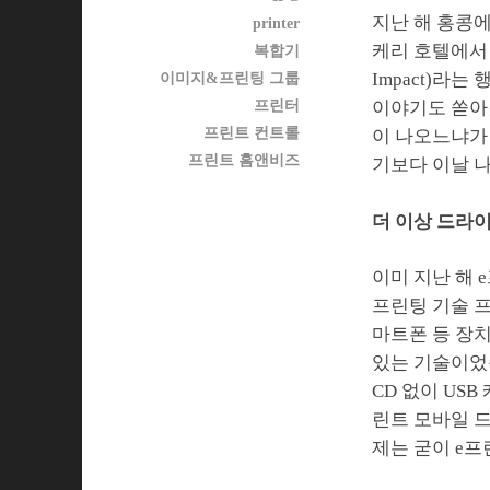
지난 해 홍콩에
printer
케리 호텔에서 H
복합기
Impact)라
이미지&프린팅 그룹
프린터
이야기도 쏟아
프린트 컨트롤
이 나오느냐가 
프린트 홈앤비즈
기보다 이날 
더 이상 드라
이미 지난 해
프린팅 기술 프
마트폰 등 장
있는 기술이었
CD 없이 US
린트 모바일 드라
제는 굳이 e프