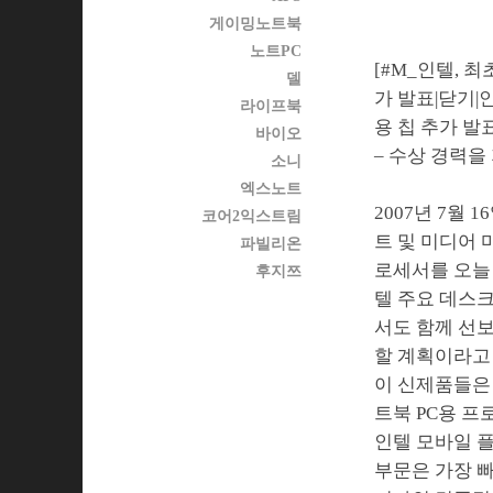
게이밍노트북
노트PC
[#M_인텔, 
델
가 발표|닫기|
라이프북
용 칩 추가 발
바이오
– 수상 경력
소니
엑스노트
2007년 7월 
코어2익스트림
트 및 미디어 
파빌리온
로세서를 오늘 
후지쯔
텔 주요 데스크
서도 함께 선보
할 계획이라고
이 신제품들은 
트북 PC용 프
인텔 모바일 플
부문은 가장 빠