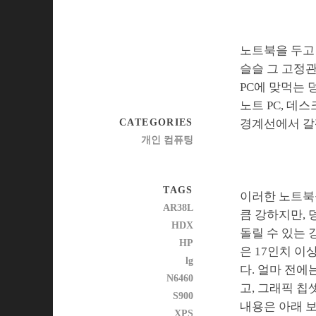
노트북을 두고 
슬슬 그 고정관
PC에 맞먹는 
노트 PC, 데
CATEGORIES
경계선에서 갈
개인 컴퓨팅
TAGS
이러한 노트북
AR38L
큼 강하지만, 
HDX
돌릴 수 있는 
HP
은 17인치 이
lg
다. 얼마 전에
N6460
고, 그래픽 칩
S900
내용은 아래 보
XPS