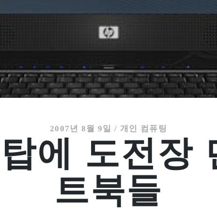
2007년 8월 9일
/
개인 컴퓨팅
탑에 도전장 
트북들