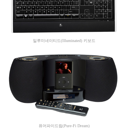
일루미네이티드(Illuminated) 키보드
퓨어파이드림(Pure-Fi Dream)