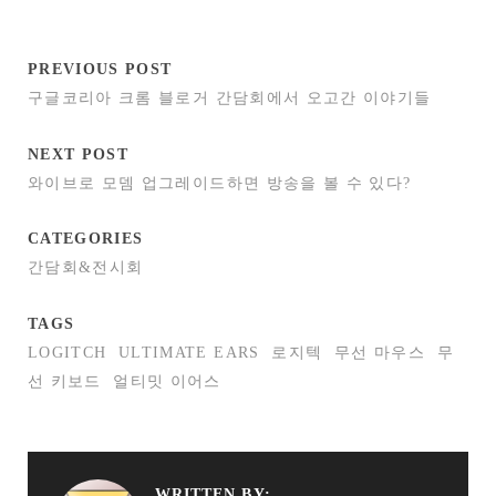
PREVIOUS POST
구글코리아 크롬 블로거 간담회에서 오고간 이야기들
NEXT POST
와이브로 모뎀 업그레이드하면 방송을 볼 수 있다?
CATEGORIES
간담회&전시회
TAGS
LOGITCH
ULTIMATE EARS
로지텍
무선 마우스
무
선 키보드
얼티밋 이어스
WRITTEN BY: