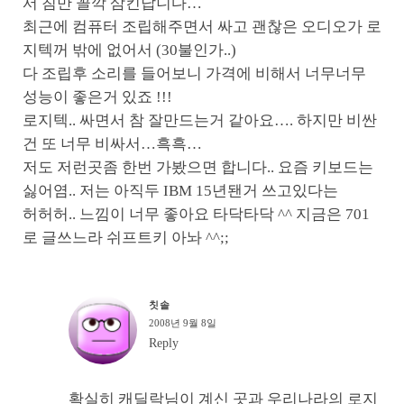
서 침만 꼴깍 삼킨답니다…
최근에 컴퓨터 조립해주면서 싸고 괜찮은 오디오가 로
지텍꺼 밖에 없어서 (30불인가..)
다 조립후 소리를 들어보니 가격에 비해서 너무너무
성능이 좋은거 있죠 !!!
로지텍.. 싸면서 참 잘만드는거 같아요…. 하지만 비싼
건 또 너무 비싸서…흑흑…
저도 저런곳좀 한번 가봤으면 합니다.. 요즘 키보드는
싫어염.. 저는 아직두 IBM 15년됀거 쓰고있다는
허허허.. 느낌이 너무 좋아요 타닥타닥 ^^ 지금은 701
로 글쓰느라 쉬프트키 아놔 ^^;;
칫솔
2008년 9월 8일
Reply
확실히 캐딜락님이 계신 곳과 우리나라의 로지