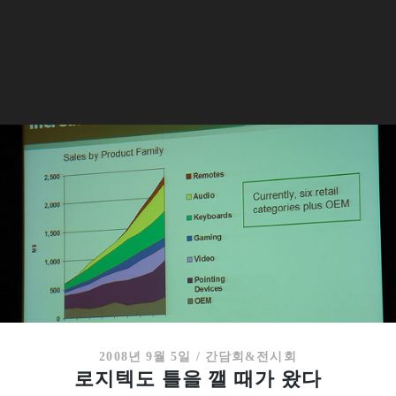
2008년 9월 5일
/
간담회&전시회
로지텍도 틀을 깰 때가 왔다