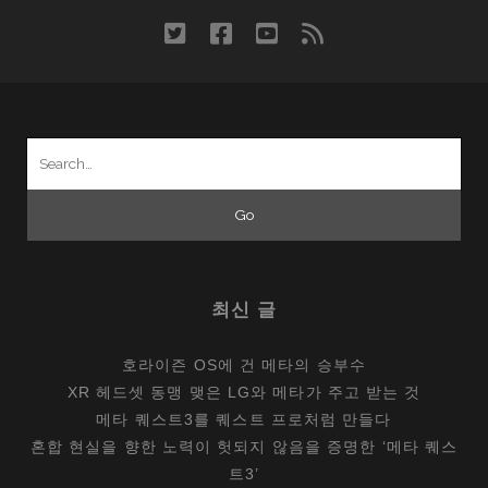
twitter
facebook
youtube
rss
Search
for:
최신 글
호라이즌 OS에 건 메타의 승부수
XR 헤드셋 동맹 맺은 LG와 메타가 주고 받는 것
메타 퀘스트3를 퀘스트 프로처럼 만들다
혼합 현실을 향한 노력이 헛되지 않음을 증명한 ‘메타 퀘스
트3’