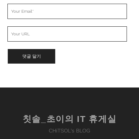
Your
Email
Your
Website
URL
칫솔_초이의 IT 휴게실
CHiTSOL's BLOG