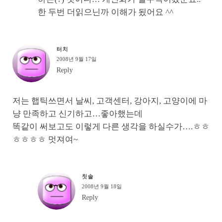
한 두번 더읽으닌까 이해가 됬어요 ^^
터치
2008년 9월 17일
Reply
저는 햅틱쓰면서 날씨, 고객센터, 강아지, 고양이에 마
냥 만족하고 신기하고…좋아했는데
똑같이 써보고도 이렇게 다른 생각을 하실수가….ㅎㅎ
ㅎㅎㅎㅎ 멋져여~
칫솔
2008년 9월 18일
Reply