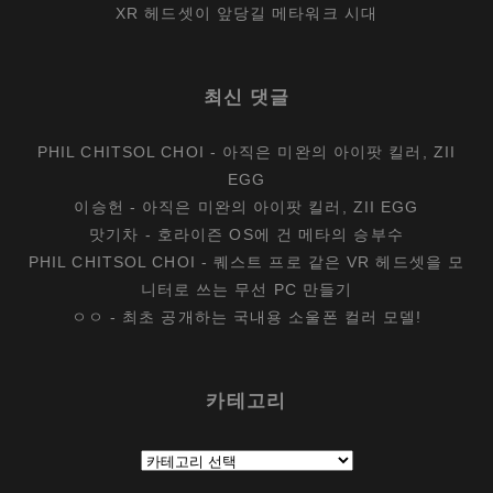
XR 헤드셋이 앞당길 메타워크 시대
최신 댓글
PHIL CHITSOL CHOI
-
아직은 미완의 아이팟 킬러, ZII
EGG
이승헌
-
아직은 미완의 아이팟 킬러, ZII EGG
맛기차
-
호라이즌 OS에 건 메타의 승부수
PHIL CHITSOL CHOI
-
퀘스트 프로 같은 VR 헤드셋을 모
니터로 쓰는 무선 PC 만들기
ㅇㅇ
-
최초 공개하는 국내용 소울폰 컬러 모델!
카테고리
카
테