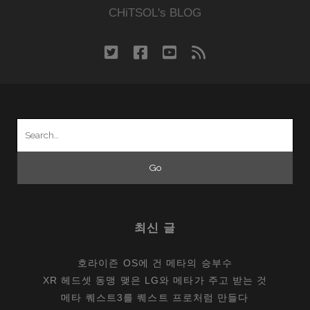
CHiTSOL's BLOG
twitter
facebook
youtube
rss
Search
for:
최신 글
호라이즌 OS에 건 메타의 승부수
XR 헤드셋 동맹 맺은 LG와 메타가 주고 받는 것
메타 퀘스트3를 퀘스트 프로처럼 만들다