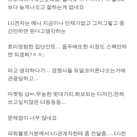
보다 늦게나오고 잘하는게 없네요
LG전자는 예나 지금이나 인재가없고 그저그렇고 중
간만하면 된다고생각하는
흐리멍텅한 집단인듯… 옵두배또한 이정도 스펙만하
면 되겠찌?ㅎㅎ;
라고 생각하다가… 경쟁사들 듀얼코어폰나오는거에
관광당하고…
마켓팅 상ㅄ,무능한 윗대가리,퇴보되는 디자인,전혀
쓰고싶지않은 UI등등등…
문제점이 너무 많네요
파워블로거분께서 LG관계자한테 좀 전달좀…. LG전