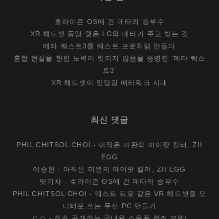
호라이즌 OS에 건 메타의 승부수
XR 헤드셋 동맹 맺은 LG와 메타가 주고 받는 것
메타 퀘스트3를 퀘스트 프로처럼 만들다
혼합 현실을 향한 노력이 헛되지 않음을 증명한 ‘메타 퀘스
트3’
XR 헤드셋이 앞당길 메타워크 시대
최신 댓글
PHIL CHITSOL CHOI
-
아직은 미완의 아이팟 킬러, ZII
EGG
이승헌
-
아직은 미완의 아이팟 킬러, ZII EGG
맛기차
-
호라이즌 OS에 건 메타의 승부수
PHIL CHITSOL CHOI
-
퀘스트 프로 같은 VR 헤드셋을 모
니터로 쓰는 무선 PC 만들기
ㅇㅇ
-
최초 공개하는 국내용 소울폰 컬러 모델!