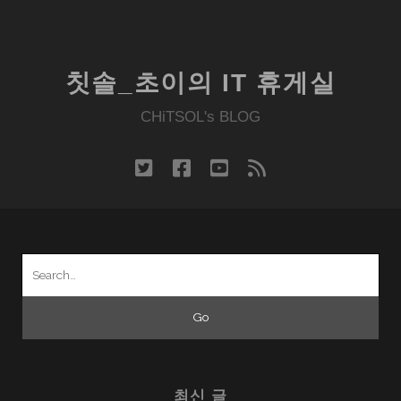
칫솔_초이의 IT 휴게실
CHiTSOL's BLOG
twitter
facebook
youtube
rss
Search
for:
최신 글