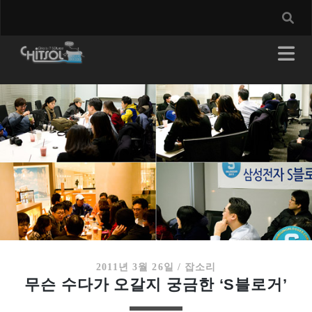
2011년 3월 26일
/
잡소리
무슨 수다가 오갈지 궁금한 ‘S블로거’