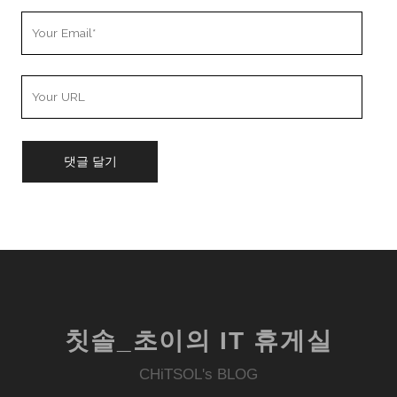
Your
Email
Your
Website
URL
칫솔_초이의 IT 휴게실
CHiTSOL's BLOG