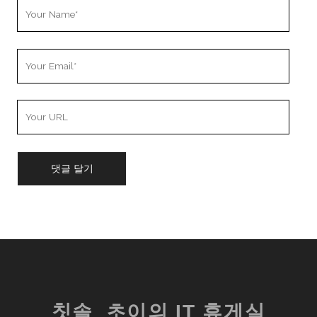
Your
Name
Your
Email
Your
Website
URL
칫솔_초이의 IT 휴게실