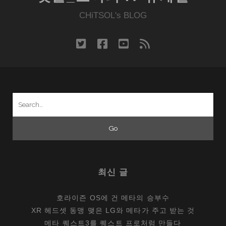
CHiTSOL's BLOG
twitter
facebook
youtube
rss
Search
for:
최신 글
호라이즌 OS에 건 메타의 승부수
XR 헤드셋 동맹 맺은 LG와 메타가 주고 받는 것
메타 퀘스트3를 퀘스트 프로처럼 만들다