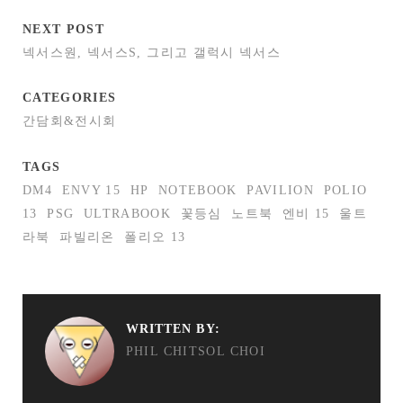
NEXT POST
넥서스원, 넥서스S, 그리고 갤럭시 넥서스
CATEGORIES
간담회&전시회
TAGS
DM4
ENVY 15
HP
NOTEBOOK
PAVILION
POLIO
13
PSG
ULTRABOOK
꽃등심
노트북
엔비 15
울트
라북
파빌리온
폴리오 13
WRITTEN BY:
PHIL CHITSOL CHOI