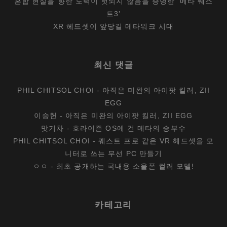
혼합 현실을 향한 노력이 헛되지 않음을 증명한 ‘메타 퀘스
트3’
XR 헤드셋이 앞당길 메타워크 시대
최신 댓글
PHIL CHITSOL CHOI
-
아직은 미완의 아이팟 킬러, ZII
EGG
이승헌
-
아직은 미완의 아이팟 킬러, ZII EGG
맛기차
-
호라이즌 OS에 건 메타의 승부수
PHIL CHITSOL CHOI
-
퀘스트 프로 같은 VR 헤드셋을 모
니터로 쓰는 무선 PC 만들기
ㅇㅇ
-
최초 공개하는 국내용 소울폰 컬러 모델!
카테고리
카