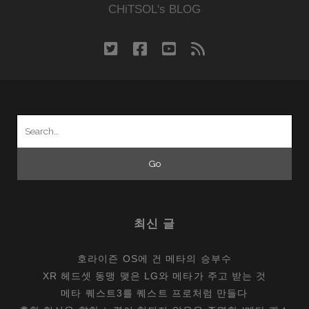
CHiTSOL's BLOG
twitter
facebook
youtube
rss
Search
for:
최신 글
호라이즌 OS에 건 메타의 승부수
XR 헤드셋 동맹 맺은 LG와 메타가 주고 받는 것
메타 퀘스트3를 퀘스트 프로처럼 만들다