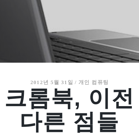
2012년 5월 31일
/
개인 컴퓨팅
 크롬북, 이전
다른 점들