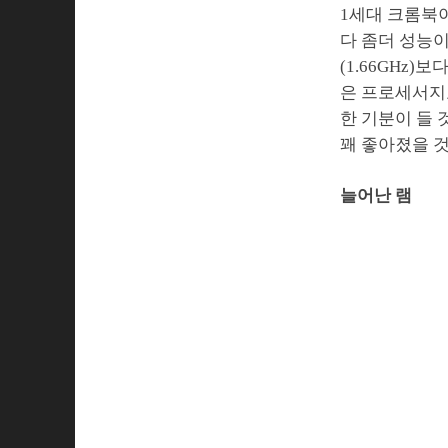
1세대 크롬북
다 좀더 성능이
(1.66GHz)
은 프로세서지요
한 기분이 들 
꽤 좋아졌을 
늘어난 램