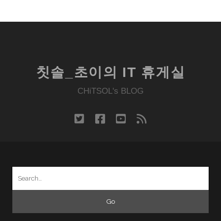
칫솔_초이의 IT 휴게실
CHiTSOL's BLOG
twitter
facebook
youtube
rss
Search
for: