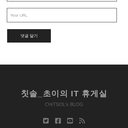
Your
Website
URL
칫솔_초이의 IT 휴게실
CHiTSOL's BLOG
twitter
facebook
youtube
rss