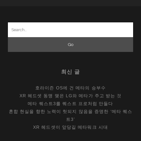
Search
for:
최신 글
호라이즌 OS에 건 메타의 승부수
XR 헤드셋 동맹 맺은 LG와 메타가 주고 받는 것
메타 퀘스트3를 퀘스트 프로처럼 만들다
혼합 현실을 향한 노력이 헛되지 않음을 증명한 ‘메타 퀘스
트3’
XR 헤드셋이 앞당길 메타워크 시대