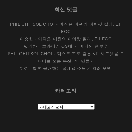
최신 댓글
PHIL CHITSOL CHOI
-
아직은 미완의 아이팟 킬러, ZII
EGG
이승헌
-
아직은 미완의 아이팟 킬러, ZII EGG
맛기차
-
호라이즌 OS에 건 메타의 승부수
PHIL CHITSOL CHOI
-
퀘스트 프로 같은 VR 헤드셋을 모
니터로 쓰는 무선 PC 만들기
ㅇㅇ
-
최초 공개하는 국내용 소울폰 컬러 모델!
카테고리
카
테
고
리