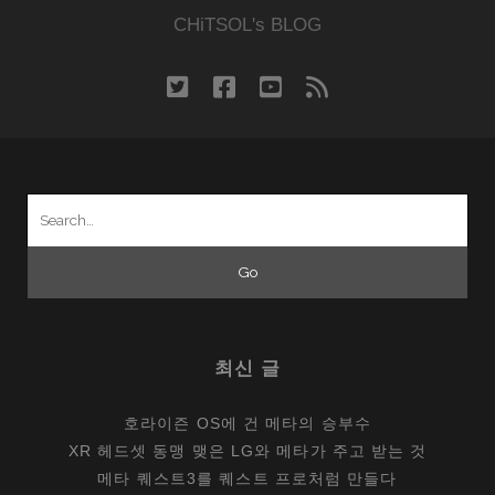
CHiTSOL's BLOG
twitter
facebook
youtube
rss
Search
for:
최신 글
호라이즌 OS에 건 메타의 승부수
XR 헤드셋 동맹 맺은 LG와 메타가 주고 받는 것
메타 퀘스트3를 퀘스트 프로처럼 만들다