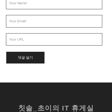
Your
Name
Your
Email
Your
Website
URL
칫솔_초이의 IT 휴게실