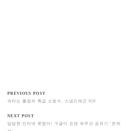
PREVIOUS POST
속타는 퀄컴의 특급 소방수, 스냅드래곤 820
NEXT POST
답답한 인터넷 못참아! 구글이 손댄 유무선 공유기 ‘온허