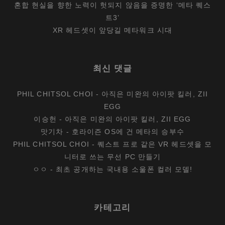
혼합 현실을 향한 노력이 헛되지 않음을 증명한 ‘메타 퀘스
트3’
XR 헤드셋이 앞당길 메타워크 시대
최신 댓글
PHIL CHITSOL CHOI
-
아직은 미완의 아이팟 킬러, ZII
EGG
이승헌
-
아직은 미완의 아이팟 킬러, ZII EGG
맛기차
-
호라이즌 OS에 건 메타의 승부수
PHIL CHITSOL CHOI
-
퀘스트 프로 같은 VR 헤드셋을 모
니터로 쓰는 무선 PC 만들기
ㅇㅇ
-
최초 공개하는 국내용 소울폰 컬러 모델!
카테고리