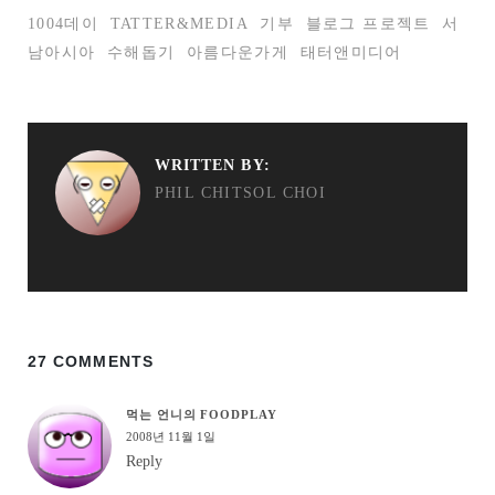
1004데이
TATTER&MEDIA
기부
블로그 프로젝트
서
남아시아
수해돕기
아름다운가게
태터앤미디어
WRITTEN BY:
PHIL CHITSOL CHOI
27 COMMENTS
먹는 언니의 FOODPLAY
2008년 11월 1일
Reply