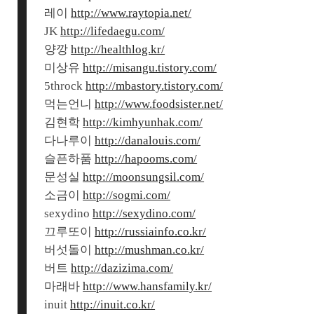
레이
http://www.raytopia.net/
JK
http://lifedaegu.com/
양깡
http://healthlog.kr/
미상유
http://misangu.tistory.com/
5throck
http://mbastory.tistory.com/
먹는언니
http://www.foodsister.net/
김현학
http://kimhyunhak.com/
다나루이
http://danalouis.com/
슬픈하품
http://hapooms.com/
문성실
http://moonsungsil.com/
소금이
http://sogmi.com/
sexydino
http://sexydino.com/
끄루또이
http://russiainfo.co.kr/
버섯돌이
http://mushman.co.kr/
버트
http://dazizima.com/
마래바
http://www.hansfamily.kr/
inuit
http://inuit.co.kr/