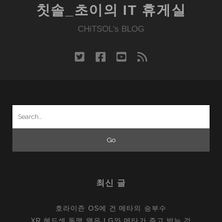
칫솔_초이의 IT 휴게실
CHiTSOL's BLOG
twitter
facebook
youtube
rss
Search
for:
최신 글
호라이즌 OS에 건 메타의 승부수
XR 헤드셋 동맹 맺은 LG와 메타가 주고 받는 것