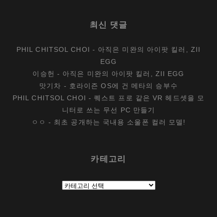
최신 댓글
PHIL CHITSOL CHOI
-
아직은 미완의 아이팟 킬러, ZII
EGG
이승헌
-
아직은 미완의 아이팟 킬러, ZII EGG
맛기차
-
호라이즌 OS에 건 메타의 승부수
PHIL CHITSOL CHOI
-
퀘스트 프로 같은 VR 헤드셋을 모
니터로 쓰는 무선 PC 만들기
ㅇㅇ
-
최초 공개하는 국내용 소울폰 컬러 모델!
카테고리
카
테
고
리