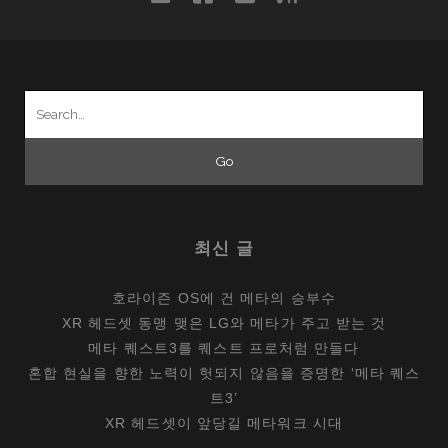
Search
for:
최신 글
호라이즌 OS에 건 메타의 승부수
XR 헤드셋 동맹 맺은 LG와 메타가 주고 받는 것
메타 퀘스트3를 퀘스트 프로처럼 만들다
혼합 현실을 향한 노력이 헛되지 않음을 증명한 ‘메타 퀘스
트3’
XR 헤드셋이 앞당길 메타워크 시대