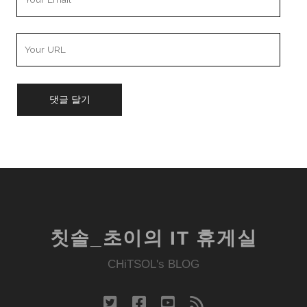
Email
Your
Website
URL
칫솔_초이의 IT 휴게실
CHiTSOL's BLOG
twitter
facebook
youtube
rss