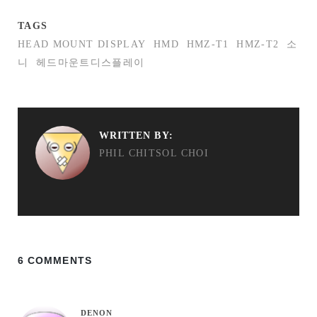
TAGS
HEAD MOUNT DISPLAY
HMD
HMZ-T1
HMZ-T2
소
니
헤드마운트디스플레이
WRITTEN BY:
PHIL CHITSOL CHOI
6 COMMENTS
DENON