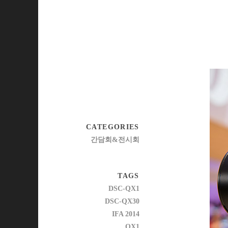
CATEGORIES
간담회&전시회
TAGS
DSC-QX1
DSC-QX30
IFA 2014
QX1