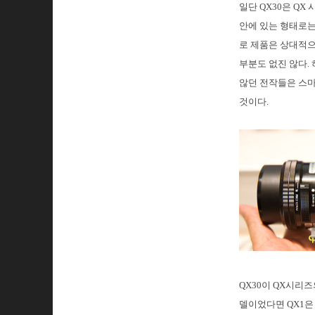
일단 QX30은 Q
안에 있는 형태로는
로 제품은 상대적으
부분도 없진 않다.
않던 전작들은 스마
것이다.
QX30이 QX시리
델이었다면 QX1은