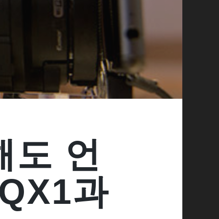
듯해도 언
QX1과