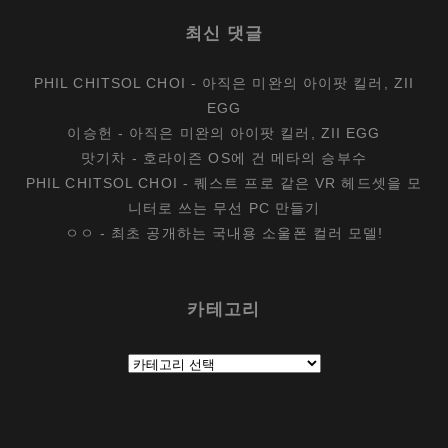
최신 댓글
PHIL CHITSOL CHOI
-
아직은 미완의 아이팟 킬러, ZII
EGG
이승헌
-
아직은 미완의 아이팟 킬러, ZII EGG
맛기차
-
호라이즌 OS에 건 메타의 승부수
PHIL CHITSOL CHOI
-
퀘스트 프로 같은 VR 헤드셋을 모
니터로 쓰는 무선 PC 만들기
ㅇㅇ
-
최초 공개하는 국내용 소울폰 컬러 모델!
카테고리
카
테
고
리