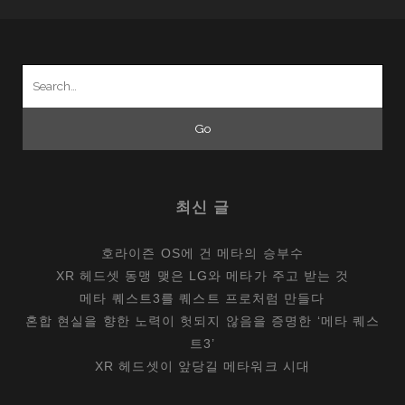
Search
for:
최신 글
호라이즌 OS에 건 메타의 승부수
XR 헤드셋 동맹 맺은 LG와 메타가 주고 받는 것
메타 퀘스트3를 퀘스트 프로처럼 만들다
혼합 현실을 향한 노력이 헛되지 않음을 증명한 ‘메타 퀘스
트3’
XR 헤드셋이 앞당길 메타워크 시대