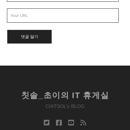
Your
Website
URL
칫솔_초이의 IT 휴게실
CHiTSOL's BLOG
twitter
facebook
youtube
rss