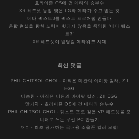
호라이즌 OS에 건 메타의 승부수
XR 헤드셋 동맹 맺은 LG와 메타가 주고 받는 것
메타 퀘스트3를 퀘스트 프로처럼 만들다
혼합 현실을 향한 노력이 헛되지 않음을 증명한 ‘메타 퀘스
트3’
XR 헤드셋이 앞당길 메타워크 시대
최신 댓글
PHIL CHITSOL CHOI
-
아직은 미완의 아이팟 킬러, ZII
EGG
이승헌
-
아직은 미완의 아이팟 킬러, ZII EGG
맛기차
-
호라이즌 OS에 건 메타의 승부수
PHIL CHITSOL CHOI
-
퀘스트 프로 같은 VR 헤드셋을 모
니터로 쓰는 무선 PC 만들기
ㅇㅇ
-
최초 공개하는 국내용 소울폰 컬러 모델!