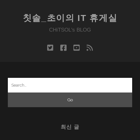
칫솔_초이의 IT 휴게실
CHiTSOL's BLOG
twitter
facebook
youtube
rss
Search
for:
최신 글