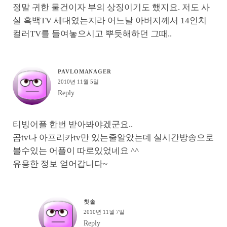
정말 귀한 물건이자 부의 상징이기도 했지요. 저도 사
실 흑백TV 세대였는지라 어느날 아버지께서 14인치
컬러TV를 들여놓으시고 뿌듯해하던 그때..
PAVLOMANAGER
2010년 11월 5일
Reply
티빙어플 한번 받아봐야겠군요..
곰tv나 아프리카tv만 있는줄알았는데 실시간방송으로
볼수있는 어플이 따로있었네요 ^^
유용한 정보 얻어갑니다~
칫솔
2010년 11월 7일
Reply