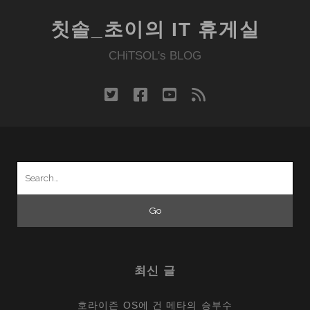
칫솔_초이의 IT 휴게실
CHiTSOL's BLOG
twitter
facebook
youtube
rss
Search
for:
최신 글
호라이즌 OS에 건 메타의 승부수