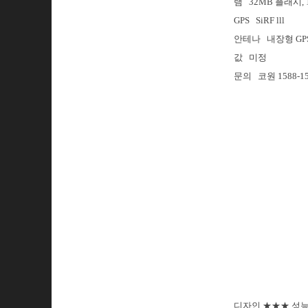
램 32MB 플래시, 1
GPS SiRF lll
안테나 내장형 GP
값 미정
문의 코원 1588-1
디자인 ★★★ 성