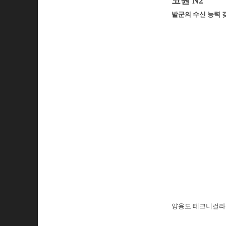
코원 N2
발군의 수신 능력 
양용도 테크니컬