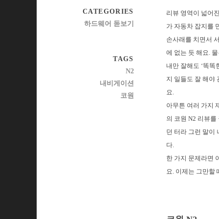
CATEGORIES
리뷰 영역이 넓어진
하드웨어 돋보기
가 자동차 잡지를 
손사래를 치면서 서
에 없는 듯 해요.
TAGS
내만 잘해도 ‘똑똑
N2
지 일들도 잘 해야
내비게이션
요.
코원
아무튼 여러 가지 
의 코원 N2 리뷰
던 터라 그런 말이
다.
한 가지 문제라면 
요. 이제는 그만할