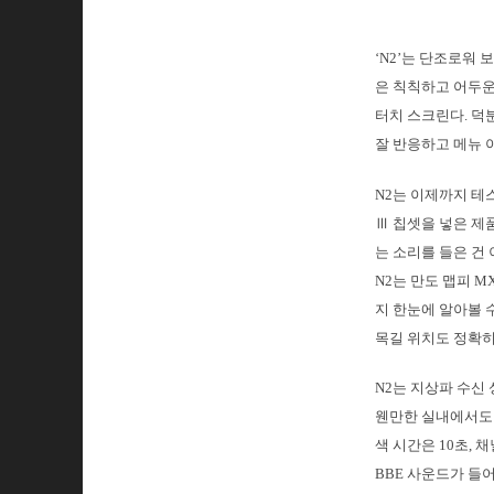
‘N2’는 단조로워 
은 칙칙하고 어두운
터치 스크린다. 덕
잘 반응하고 메뉴 
N2는 이제까지 테
Ⅲ 칩셋을 넣은 제
는 소리를 들은 건
N2는 만도 맵피 M
지 한눈에 알아볼 
목길 위치도 정확히
N2는 지상파 수신
웬만한 실내에서도 D
색 시간은 10초, 
BBE 사운드가 들어