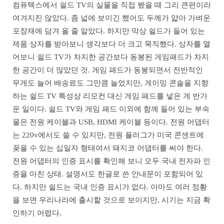
컴퓨텍스에서 쉴드 TV의 실물을 직접 봤을 때 그리 큰편이라
여겨지진 않았다. 좀 넓에 보이긴 했어도 두께가 얇아 가벼운
포장재에 담겨 올 줄 알았다. 하지만 막상 쉴드가 들어 있는
제품 상자를 받아보니 생각보다 더 크고 묵직했다. 상자를 열
어보니 쉴드 TV가 차지한 공간보다 동봉된 게임패드가 차지
한 공간이 더 많았던 것. 게임 패드가 동봉되면서 전반적인
무게도 늘어 배송료도 그만큼 늘었지만, 게이밍 콘솔을 지향
하는 쉴드 TV 특성상 리모컨 대신 게임 패드를 넣은 게 반가
운 일이다. 쉴드 TV와 게임 패드 이외에 함께 들어 있는 부속
물은 전원 케이블과 USB, HDMI 케이블 등이다. 전원 어댑터
는 220v에서도 쓸 수 있지만, 전원 플러그가 미국 콘센트에
꽂을 수 있는 십일자 형태여서 돼지코 어댑터를 써야 한다.
전원 어댑터의 인증 표시를 확인해 보니 모두 국내 전자파 인
증을 마친 상태. 설명서도 한글로 쓴 안내문이 포함되어 있
다. 하지만 쉴드는 국내 인증 표시가 없다. 아마도 여러 정황
을 보면 우리나라에 출시할 것으로 보이지만, 시기는 지금 확
인하기 어렵다.