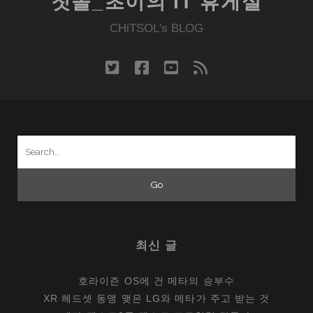
칫솔_초이의 IT 휴게실
CHiTSOL's BLOG
twitter
facebook
youtube
rss
Search
for:
최신 글
호라이즌 OS에 건 메타의 승부수
XR 헤드셋 동맹 맺은 LG와 메타가 주고 받는 것