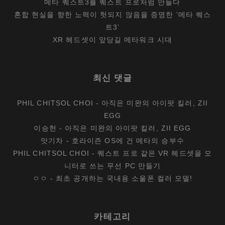
메타 퀘스트3를 퀘스트 프로처럼 만들다
혼합 현실을 향한 노력이 헛되지 않음을 증명한 ‘메타 퀘스
트3’
XR 헤드셋이 앞당길 메타워크 시대
최신 댓글
PHIL CHITSOL CHOI
-
아직은 미완의 아이팟 킬러, ZII
EGG
이승헌
-
아직은 미완의 아이팟 킬러, ZII EGG
맛기차
-
호라이즌 OS에 건 메타의 승부수
PHIL CHITSOL CHOI
-
퀘스트 프로 같은 VR 헤드셋을 모
니터로 쓰는 무선 PC 만들기
ㅇㅇ
-
최초 공개하는 국내용 소울폰 컬러 모델!
카테고리