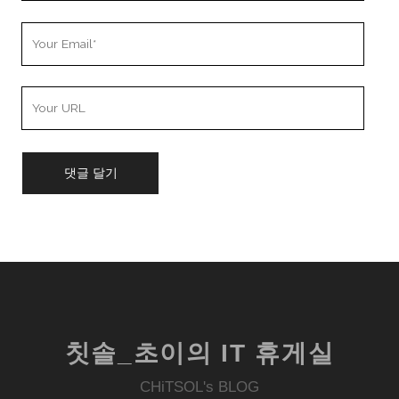
Your
Email
Your
Website
URL
칫솔_초이의 IT 휴게실
CHiTSOL's BLOG