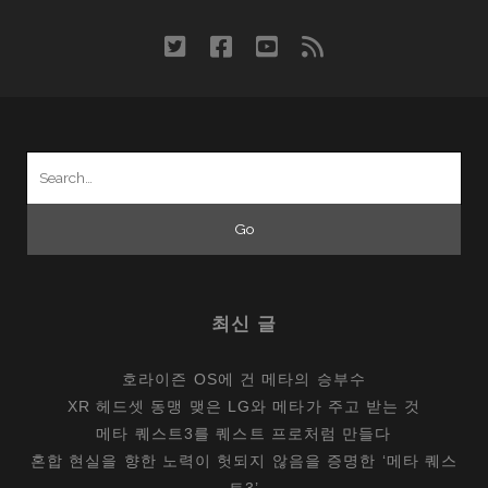
twitter
facebook
youtube
rss
Search
for:
최신 글
호라이즌 OS에 건 메타의 승부수
XR 헤드셋 동맹 맺은 LG와 메타가 주고 받는 것
메타 퀘스트3를 퀘스트 프로처럼 만들다
혼합 현실을 향한 노력이 헛되지 않음을 증명한 ‘메타 퀘스
트3’