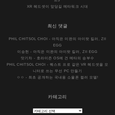
XR 헤드셋이 앞당길 메타워크 시대
최신 댓글
PHIL CHITSOL CHOI
-
아직은 미완의 아이팟 킬러, ZII
EGG
이승헌
-
아직은 미완의 아이팟 킬러, ZII EGG
맛기차
-
호라이즌 OS에 건 메타의 승부수
PHIL CHITSOL CHOI
-
퀘스트 프로 같은 VR 헤드셋을 모
니터로 쓰는 무선 PC 만들기
ㅇㅇ
-
최초 공개하는 국내용 소울폰 컬러 모델!
카테고리
카
테