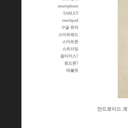
smartphone
TABLET
touchpad
구글 뮤직
스마트패드
스마트폰
스트리밍
옵티머스7
윈도폰7
태블릿
안드로이드 계