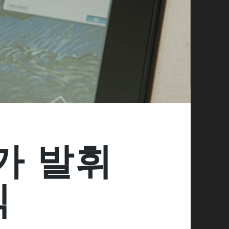
가 발휘
직