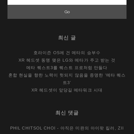
for:
최신 글
호라이즌 OS에 건 메타의 승부수
XR 헤드셋 동맹 맺은 LG와 메타가 주고 받는 것
메타 퀘스트3를 퀘스트 프로처럼 만들다
혼합 현실을 향한 노력이 헛되지 않음을 증명한 ‘메타 퀘스
트3’
XR 헤드셋이 앞당길 메타워크 시대
최신 댓글
PHIL CHITSOL CHOI
-
아직은 미완의 아이팟 킬러, ZII