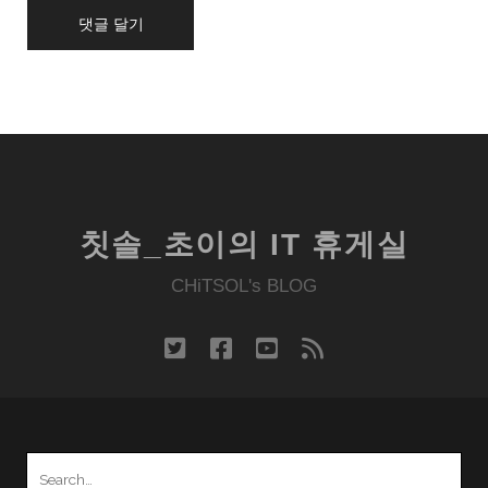
칫솔_초이의 IT 휴게실
CHiTSOL's BLOG
twitter
facebook
youtube
rss
Search