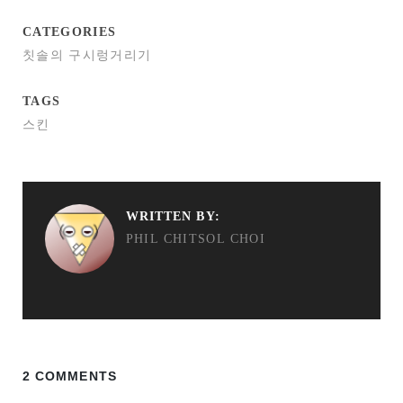
CATEGORIES
칫솔의 구시렁거리기
TAGS
스킨
WRITTEN BY:
PHIL CHITSOL CHOI
2 COMMENTS