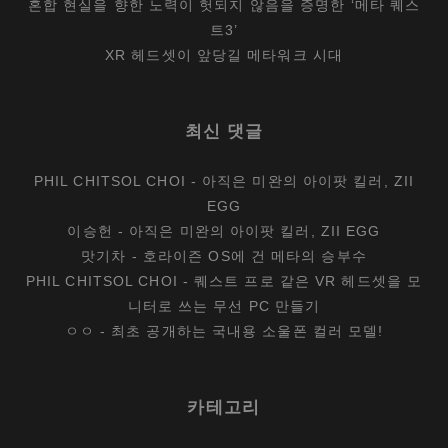
혼합 현실을 향한 노력이 헛되지 않음을 증명한 ‘메타 퀘스
트3’
XR 헤드셋이 앞당길 메타워크 시대
최신 댓글
PHIL CHITSOL CHOI
-
아직은 미완의 아이팟 킬러, ZII
EGG
이승헌
-
아직은 미완의 아이팟 킬러, ZII EGG
맛기차
-
호라이즌 OS에 건 메타의 승부수
PHIL CHITSOL CHOI
-
퀘스트 프로 같은 VR 헤드셋을 모
니터로 쓰는 무선 PC 만들기
ㅇㅇ
-
최초 공개하는 국내용 소울폰 컬러 모델!
카테고리
카