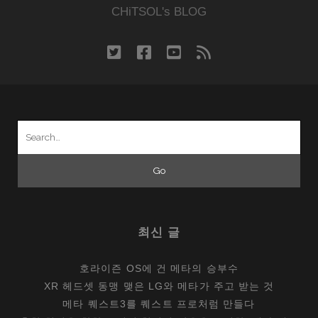
CHiTSOL's BLOG
twitter
facebook
youtube
rss
Search
for:
최신 글
호라이즌 OS에 건 메타의 승부수
XR 헤드셋 동맹 맺은 LG와 메타가 주고 받는 것
메타 퀘스트3를 퀘스트 프로처럼 만들다