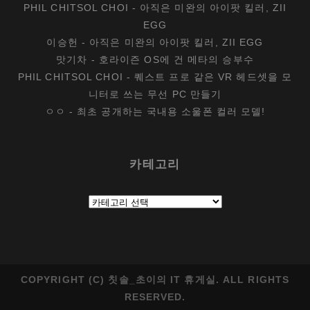
PHIL CHITSOL CHOI
-
아직은 미완의 아이팟 킬러, ZII
EGG
이승헌
-
아직은 미완의 아이팟 킬러, ZII EGG
맛기차
-
호라이즌 OS에 건 메타의 승부수
PHIL CHITSOL CHOI
-
퀘스트 프로 같은 VR 헤드셋을 모
니터로 쓰는 무선 PC 만들기
ㅇㅇ
-
최초 공개하는 국내용 소울폰 컬러 모델!
카테고리
카
테
고
리
COPYRIGHT (C) 칫솔_초이의 IT 휴게실. ALL RIGHTS
RESERVED.