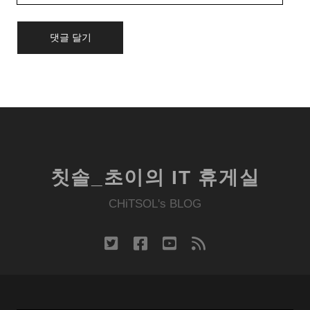
URL
칫솔_초이의 IT 휴게실
CHiTSOL's BLOG
twitter
facebook
youtube
rss