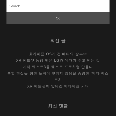
Search
for:
최신 글
호라이즌 OS에 건 메타의 승부수
XR 헤드셋 동맹 맺은 LG와 메타가 주고 받는 것
메타 퀘스트3를 퀘스트 프로처럼 만들다
혼합 현실을 향한 노력이 헛되지 않음을 증명한 ‘메타 퀘스
트3’
XR 헤드셋이 앞당길 메타워크 시대
최신 댓글