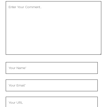
Your
Comment
Your
Name
Your
Email
Your
Website