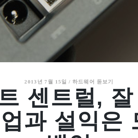
2013년 7월 15일
/
하드웨어 돋보기
트 센트럴, 잘
백업과 설익은