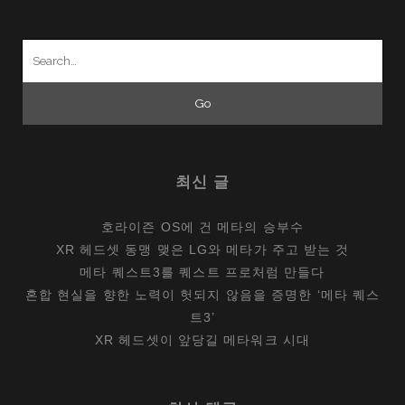
Search
for:
최신 글
호라이즌 OS에 건 메타의 승부수
XR 헤드셋 동맹 맺은 LG와 메타가 주고 받는 것
메타 퀘스트3를 퀘스트 프로처럼 만들다
혼합 현실을 향한 노력이 헛되지 않음을 증명한 ‘메타 퀘스
트3’
XR 헤드셋이 앞당길 메타워크 시대