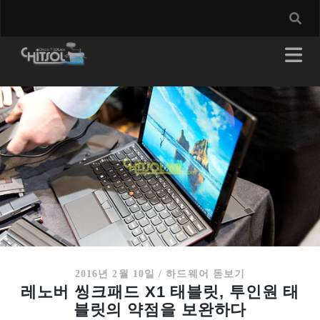
2016년 2월 10일
/
하드웨어 돋보기
레노버 씽크패드 X1 태블릿, 투인원 태
블릿의 약점을 보완하다