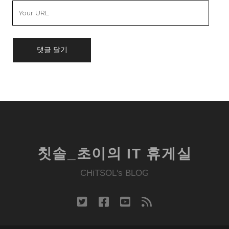
Your
Website
URL
칫솔_초이의 IT 휴게실
CHiTSOL's BLOG
twitter
facebook
youtube
rss