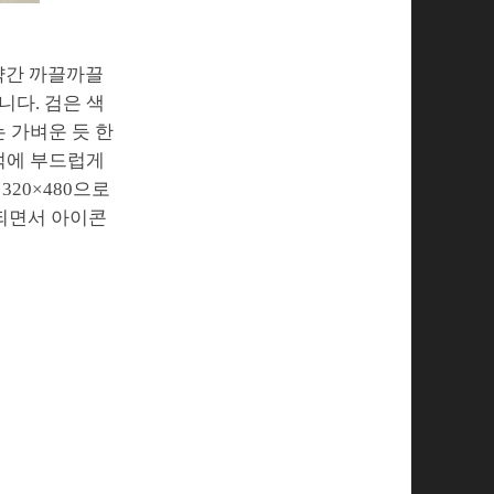
 약간 까끌까끌
니다. 검은 색
 가벼운 듯 한
 덕에 부드럽게
20×480으로
 되면서 아이콘