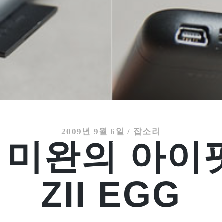
2009년 9월 6일
/
잡소리
 미완의 아이팟
ZII EGG