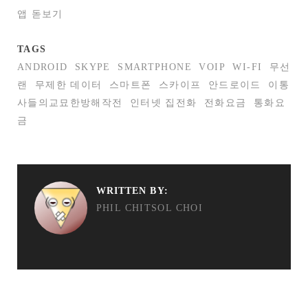
앱 돋보기
TAGS
ANDROID
SKYPE
SMARTPHONE
VOIP
WI-FI
무선
랜
무제한 데이터
스마트폰
스카이프
안드로이드
이통
사들의교묘한방해작전
인터넷 집전화
전화요금
통화요
금
WRITTEN BY:
PHIL CHITSOL CHOI