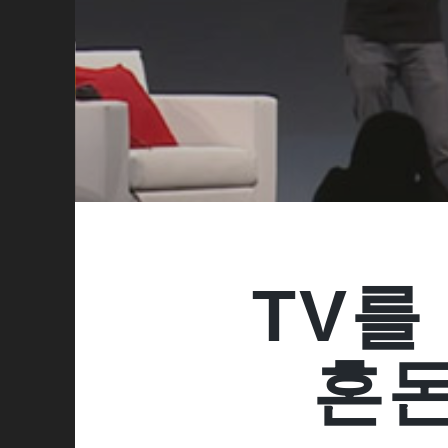
TV를
혼돈