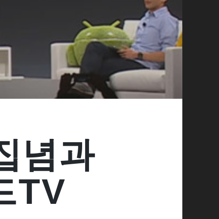
 집념과
드TV